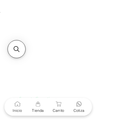
Unidad de atención a
Sucursales
MXL
Calle del Hospital No.
299Centro Cívico y Comercial
21000, Mexicali, B.C.
HMO
Blvd. Progreso 185, Villa
del Cortes, 83105 Hermosillo,
Son.
contacto@e-proconsa.com
Servicio al Cliente
Mexicali Hermosillo
+52 686 904-4444
Soporte Garantías
Contacto solo por Whatsapp
+52 686 216 2330
Inicio
Tienda
Carrito
Cotiza