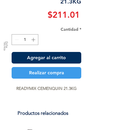
21.3KG
Precio
$211.01
Cantidad
*
a
F
ic
h
a
T
é
c
n
ic
Agregar al carrito
Realizar compra
READYMIX CEMENQUIN 21.3KG
Productos relacionados