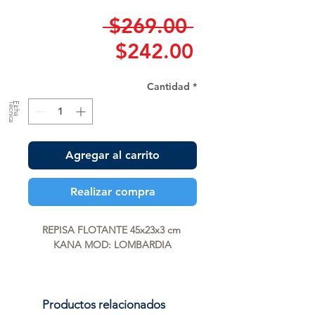
Precio
 $269.00 
Precio
$242.00
de
Cantidad
*
oferta
a
F
ic
h
a
T
é
c
n
ic
Agregar al carrito
Realizar compra
REPISA FLOTANTE 45x23x3 cm 
KANA MOD: LOMBARDIA
Productos relacionados