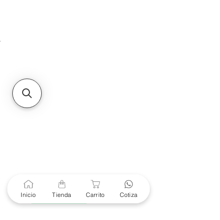
HMO
Unidad de atención a
Sucursales
MXL
Calle del Hospital No.
299Centro Cívico y Comercial
21000, Mexicali, B.C.
HMO
Blvd. Progreso 185, Villa
del Cortes, 83105 Hermosillo,
Son.
contacto@e-proconsa.com
Servicio al Cliente
Mexicali Hermosillo
+52 686 904-4444
Soporte Garantías
Contacto solo por Whatsapp
Inicio
Tienda
Carrito
Cotiza
+52 686 216 2330