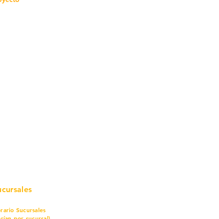
mo in
stalar
teriales para Construcción
pleo Proconsa
modela con crédito
omociones y descuentos
icaciones
turación
ductos de Ferretería
ucursales
rario Sucursales
arían por sucursal)