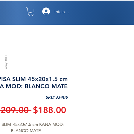
Iniciar sesión
TO
NOSOTROS
Ficha Técnica
ISA SLIM 45x20x1.5 cm
A MOD: BLANCO MATE
SKU: 33406
Precio
Precio
$209.00 
$188.00
de
 SLIM  45x20x1.5 cm KANA MOD: 
oferta
BLANCO MATE