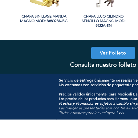
CHAPA SIN LLAVE MANIJA
Vista rápida
CHAPA LUJO CILINDRO
Vista rápida
MAGNO MOD: B8802BK-BG
SENCILLO MAGNO MOD:
9922A-SN
PROMO
PROMO
Ver Folleto
Consulta nuestro folleto 
CHAPA CON LLAVE MAGNO
CHAPA LUJO CILINDRO
Vista rápida
Vista rápida
COOLER PORTATIL 40 LITROS
CHAPA CON LLAVE MANIJA
Vista rápida
Vista rápida
SENCILLO MAGNO MOD:
MOD: 607ET-SS
MAGNO MOD: B8802ET-BG
ATIK MOD: F3700
9922B-MG
Servicio de entrega únicamente se realizan en
No contamos con servicios de paquetería par
Precios válidos únicamente para Mexicali Baj
Los precios de los productos para Hermosillo se
Precios y Promociones sujetos a cambio sin pr
Las Imágenes presentadas son con fin alusiv
Todos nuestros precios incluyen I.V.A.
Todo para tu pro