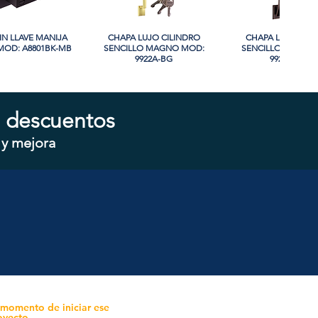
IN LLAVE MANIJA
sta rápida
CHAPA LUJO CILINDRO
Vista rápida
CHAPA LUJO CIL
Vista rápida
OD: A8801BK-MB
SENCILLO MAGNO MOD:
SENCILLO MAGNO
9922A-BG
9928A-ORB
 descuentos
 y mejora
CILINDRO DOBLE
sta rápida
CHAPA CILINDRO SENCILLO
Vista rápida
CHAPA SIN LLAVE
Vista rápida
 MOD: D102-SS
MAGNO MOD: D101-SS
MOD: 607BK-S
 momento de iniciar ese
oyecto