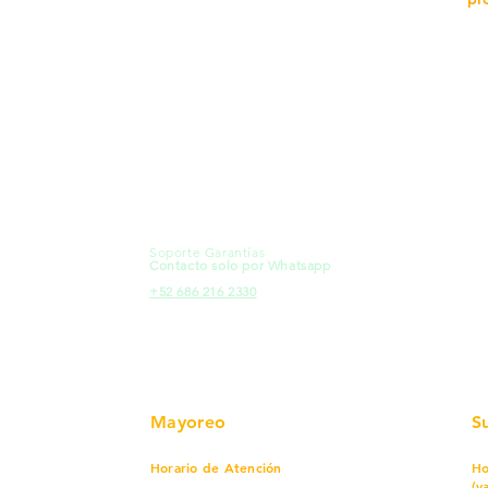
MXL
Calle del Hospital No.
Có
299Centro Cívico y Comercial
21000, Mexicali, B.C.
Ma
HMO
Blvd. Progreso 185, Villa del
Em
Cortes, 83105 Hermosillo, Son.
Re
contacto@e-proconsa.com
Pr
Servicio al Cliente
Mexicali Hermosillo
Ub
+52 686 904-4444
Fac
Soporte Garantías
HMO
Contacto solo por Whatsapp
Pro
+52 686 216 2330
Mayoreo
S
Horario de Atención
Ho
(v