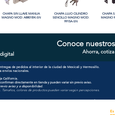
CHAPA SIN LLAVE MANIJA
Vista rápida
CHAPA LUJO CILINDRO
Vista rápida
CHAPA S
Vi
MAGNO MOD: A8801BK-SN
SENCILLO MAGNO MOD:
MAGNO M
9915A-SN
Conoce nuestros
Ahorra, cotiza
digital
CHAPA CON LLAVE MANIJA
Vista rápida
CHAPA CON LLAVE MANIJA
Vista rápida
CHAPA 
Vi
MAGNO MOD: A8801ET-SN
MAGNO MOD: A8801ET-MB
MAGNO
tregas de pedidos al interior de la ciudad de Mexicali y Hermosillo.
a envíos nacionales.
a California.
 confirman directamente en tienda y pueden variar sin previo aviso.
evio aviso y a disponibilidad.
o. Tamaños, colores de productos pueden variar según percepciones.
yecto
Unidad de atención a
Es
Sucursales
pr