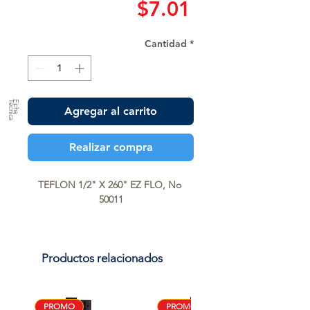
Precio
$7.01
Cantidad
*
a
F
ic
h
a
T
é
c
n
ic
Agregar al carrito
Realizar compra
TEFLON 1/2" X 260" EZ FLO, No 
50011
Productos relacionados
PROMO
PROMO