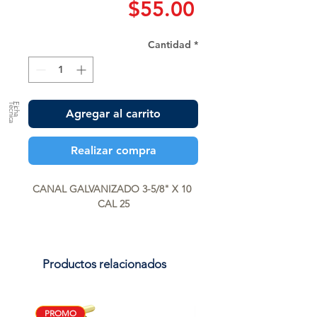
Precio
$55.00
Cantidad
*
a
F
ic
h
a
T
é
c
n
ic
Agregar al carrito
Realizar compra
CANAL GALVANIZADO 3-5/8" X 10 
CAL 25
Productos relacionados
PROMO