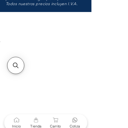
Todos nuestros precios incluyen I.V.A.
HMO
Unidad de atención a
Sucursales
MXL
Calle del Hospital No.
299Centro Cívico y Comercial
21000, Mexicali, B.C.
HMO
Blvd. Progreso 185, Villa
del Cortes, 83105 Hermosillo,
Son.
contacto@e-proconsa.com
Servicio al Cliente
Mexicali Hermosillo
+52 686 904-4444
Soporte Garantías
Inicio
Tienda
Carrito
Cotiza
Contacto solo por Whatsapp