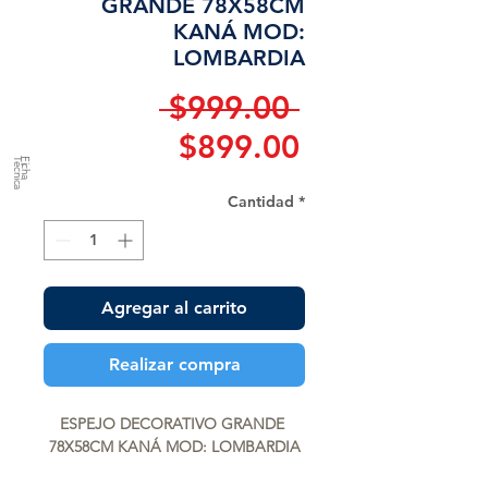
GRANDE 78X58CM
KANÁ MOD:
LOMBARDIA
Precio
 $999.00 
Precio
$899.00
a
F
ic
h
a
T
é
c
n
ic
de
Cantidad
*
oferta
Agregar al carrito
Realizar compra
ESPEJO DECORATIVO GRANDE 
78X58CM KANÁ MOD: LOMBARDIA