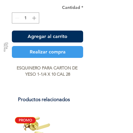
Cantidad
*
Agregar al carrito
a
F
ic
h
a
T
é
c
n
ic
Realizar compra
ESQUINERO PARA CARTON DE 
YESO 1-1/4 X 10 CAL 28
Productos relacionados
PROMO