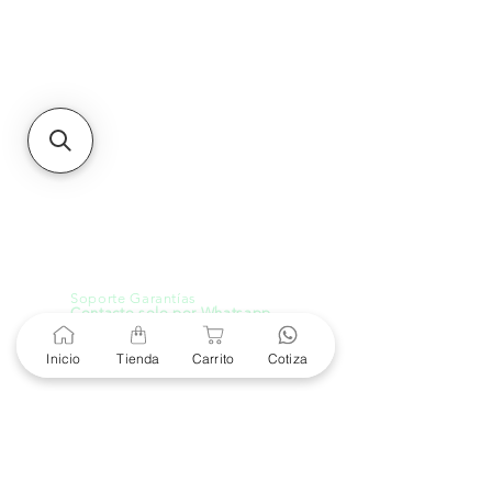
Unidad de atención a
Sucursales
MXL
Calle del Hospital No.
299Centro Cívico y Comercial
21000, Mexicali, B.C.
HMO
Blvd. Progreso 185, Villa
del Cortes, 83105 Hermosillo,
Son.
contacto@e-proconsa.com
Servicio al Cliente
Mexicali Hermosillo
+52 686 904-4444
Soporte Garantías
Contacto solo por Whatsapp
+52 686 216 2330
Inicio
Tienda
Carrito
Cotiza
Cotizaciones y Soporte